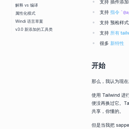
支持 插件添
解释 vs 编译
支持
指令
@a
属性化模式
Windi 语言草案
支持 预检样式
v3.0 新添加的工具类
支持
所有 tai
很多
新特性
开始
那么，我认为现在
使用 Tailwin
便没再换过它。Ta
共享，你懂的。
但是当我把 sapp